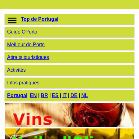
Top de Portugal
Guide OPorto
Meilleur de Porto
Attraits touristiques
Activités
Infos pratiques
Portugal
EN
|
BR
|
ES
|
IT
|
DE
|
NL