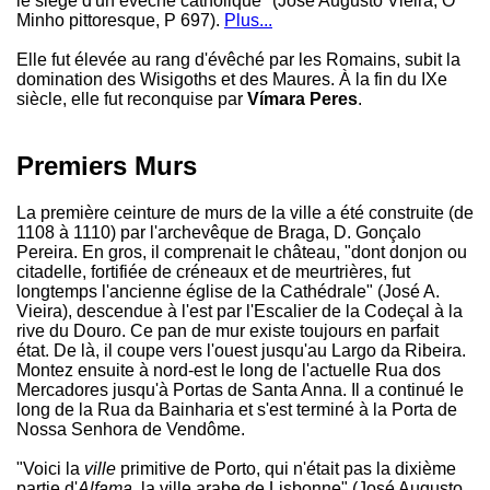
le siège d'un évêché catholique" (José Augusto Vieira, O
Minho pittoresque, P 697).
Plus...
Elle fut élevée au rang d'évêché par les Romains, subit la
domination des Wisigoths et des Maures. À la fin du IXe
siècle, elle fut reconquise par
Vímara Peres
.
Premiers Murs
La première ceinture de murs de la ville a été construite (de
1108 à 1110) par l'archevêque de Braga, D. Gonçalo
Pereira. En gros, il comprenait le château, "dont donjon ou
citadelle, fortifiée de créneaux et de meurtrières, fut
longtemps l'ancienne église de la Cathédrale" (José A.
Vieira), descendue à l'est par l'Escalier de la Codeçal à la
rive du Douro. Ce pan de mur existe toujours en parfait
état. De là, il coupe vers l'ouest jusqu'au Largo da Ribeira.
Montez ensuite à nord-est le long de l'actuelle Rua dos
Mercadores jusqu'à Portas de Santa Anna. Il a continué le
long de la Rua da Bainharia et s'est terminé à la Porta de
Nossa Senhora de Vendôme.
"Voici la
ville
primitive de Porto, qui n'était pas la dixième
partie d'
Alfama
, la ville arabe de Lisbonne" (José Augusto