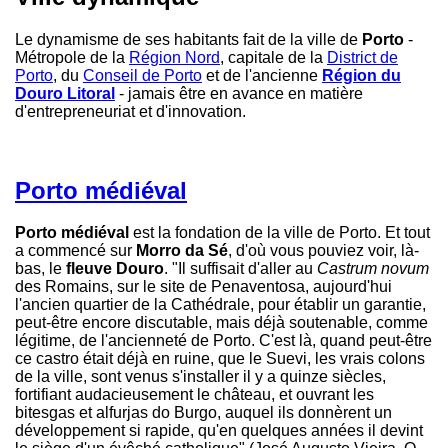
Le dynamisme de ses habitants fait de la ville de
Porto
-
Métropole de la
Région Nord
, capitale de la
District de
Porto
, du
Conseil de Porto
et de l'ancienne
Région du
Douro Litoral
- jamais être en avance en matière
d'entrepreneuriat et d'innovation.
Porto médiéval
Porto médiéval
est la fondation de la ville de Porto. Et tout
a commencé sur
Morro da Sé
, d'où vous pouviez voir, là-
bas, le
fleuve Douro
. "Il suffisait d'aller au
Castrum novum
des Romains, sur le site de Penaventosa, aujourd'hui
l'ancien quartier de la Cathédrale, pour établir un garantie,
peut-être encore discutable, mais déjà soutenable, comme
légitime, de l'ancienneté de Porto. C'est là, quand peut-être
ce castro était déjà en ruine, que le Suevi, les vrais colons
de la ville, sont venus s'installer il y a quinze siècles,
fortifiant audacieusement le château, et ouvrant les
bitesgas et alfurjas do Burgo, auquel ils donnèrent un
développement si rapide, qu'en quelques années il devint