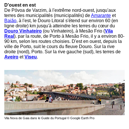
D'ouest en est
De Póvoa de Varzim, à l'extrême nord-ouest, jusqu'aux
terres des municipalités (municipalités) de
Amarante
et
Baião
, à l'est, le Douro Litoral s'étend sur environ 60 (en
ligne droite) km jusqu'à atteindre les terres du cœur du
Douro Vinhateiro
(ou Vinhateiro), à Mesão Frio (
Vila
Real
). par la route, de Porto à Mesão Frio, il y a environ 80-
90 km, selon les routes choisies. D'est en ouest, depuis la
ville de Porto, suit le cours du fleuve Douro. Sur la rive
droite (nord), Porto. Sur la rive gauche (sud), les terres de
Aveiro
et
Viseu
.
Vila Nova de Gaia dans le Guide du Portugal © Google Earth Pro