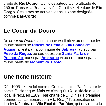
droite du
Rio Douro
, la ville est située à une altitude de
450 m. Dans Vila Real, la rivière Cabril se jette dans le
Rio
Corgo
. Ces terres se trouvent dans la zone désignée
comme
Bas-Corgo
.
Le Coeur du Douro
Au
cœur du Douro
, la commune est limitée au nord par les
municipalités de
Ribeira de Pena
et
Vila Pouca de
Aguiar
, à l'est par la commune de
Sabrosa
, au sud par
Peso da Régua
, au sud-ouest par
Santa Marta de
Penaguião
, ouest par
Amarante
et au nord-ouest par la
municipalité de
Mondim de Basto
.
Une riche histoire
Dès 1096, le lieu fut nommé Constantim de Panóias par le
comte D. Henrique. Mais ce n'est qu'au XIIIe siècle que la
localité reçu, en 1289, "par charte de D. Dinis (la première
donnée par ce monarque à Vila Real)" l'autorisation de
fonder la "pobra de
Vila Real de Panóias
, qui deviendra la