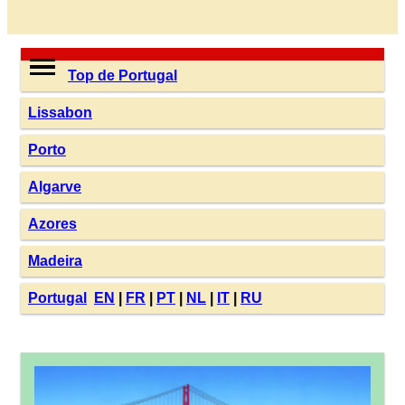
Top de Portugal
Lissabon
Porto
Algarve
Azores
Madeira
Portugal
EN
|
FR
|
PT
|
NL
|
IT
|
RU