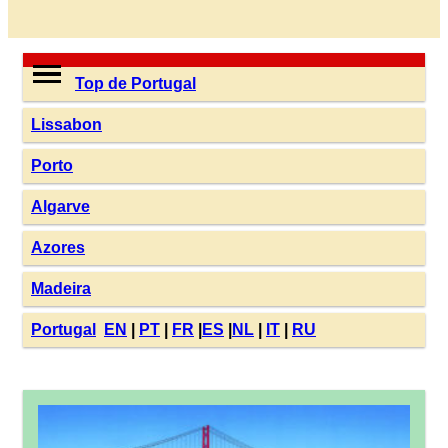
Top de Portugal
Lissabon
Porto
Algarve
Azores
Madeira
Portugal
EN
|
PT
|
FR
|
ES
|
NL
|
IT
|
RU