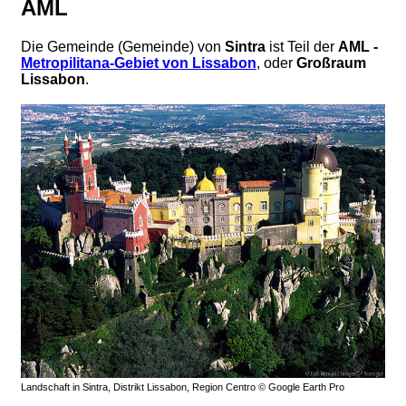
AML
Die Gemeinde (Gemeinde) von
Sintra
ist Teil der
AML -
Metropilitana-Gebiet von Lissabon
, oder
Großraum
Lissabon
.
Landschaft in Sintra, Distrikt Lissabon, Region Centro © Google Earth Pro