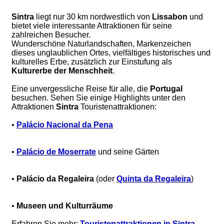
Sintra
liegt nur 30 km nordwestlich von
Lissabon
und
bietet viele interessante Attraktionen für seine
zahlreichen Besucher.
Wunderschöne Naturlandschaften, Markenzeichen
dieses unglaublichen Ortes, vielfältiges historisches und
kulturelles Erbe, zusätzlich zur Einstufung als
Kulturerbe der Menschheit
.
Eine unvergessliche Reise für alle, die
Portugal
besuchen. Sehen Sie einige Highlights unter den
Attraktionen
Sintra
Touristenattraktionen:
•
Palácio Nacional da Pena
•
Palácio de Moserrate
und seine Gärten
•
Palácio da Regaleira
(oder
Quinta da Regaleira
)
•
Museen und Kulturräume
Erfahren Sie mehr:
Touristenattraktionen in Sintra