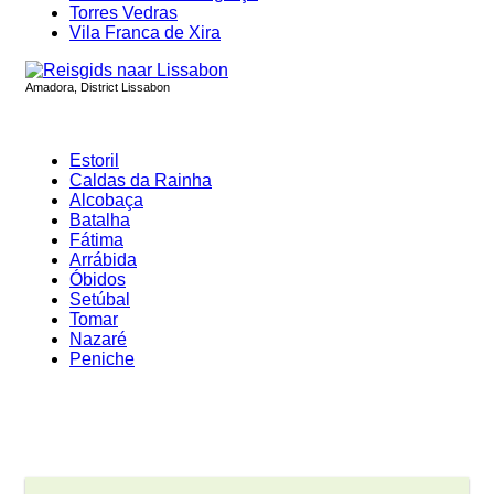
Torres Vedras
Vila Franca de Xira
Amadora, District Lissabon
Estoril
Caldas da Rainha
Alcobaça
Batalha
Fátima
Arrábida
Óbidos
Setúbal
Tomar
Nazaré
Peniche