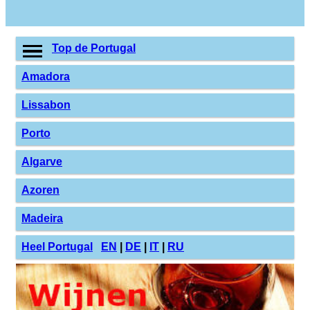
Top de Portugal
Amadora
Lissabon
Porto
Algarve
Azoren
Madeira
Heel Portugal
EN
|
DE
|
IT
|
RU