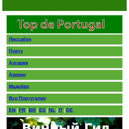
Лиссабон
Порту
Алгарве
Азорен
Мадейре
Все Португалия
EN
|
FR
|
BR
|
ES
|
NL
|
IT
|
DE