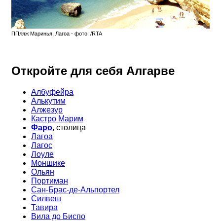
ППляж Маринья, Лагоа - фото: /RTA
Откройте для себя Алгарве
Албуфейра
Алькутим
Алжезур
Кастро Марим
Фаро
, столица
Лагoа
Лагoс
Лоуле
Моншике
Ольян
Портиман
Сан-Брас-де-Альпортел
Силвеш
Тавира
Вила до Биспо