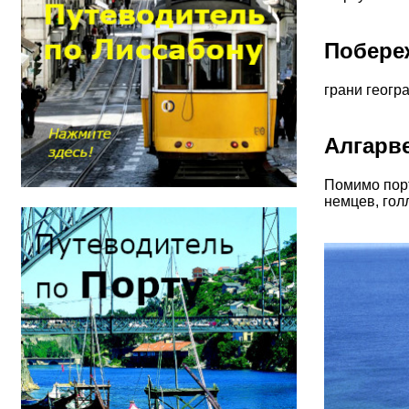
Побере
грани геогр
Алгарв
Помимо порт
немцев, гол