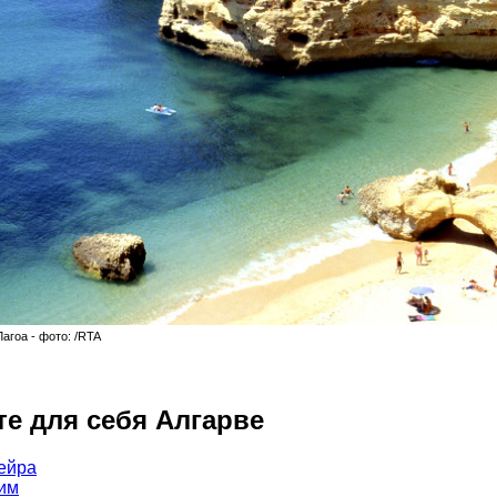
агоа - фото: /RTA
е для себя Алгарве
ейра
им