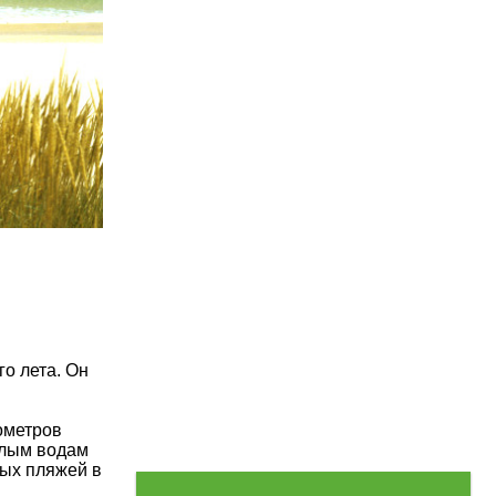
о лета. Он
ометров
плым водам
вых пляжей в