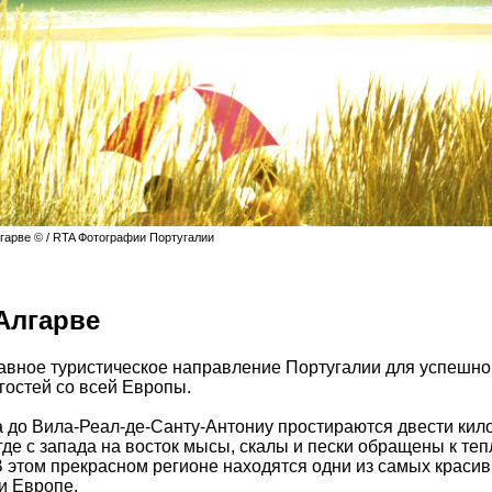
лгарве © / RTA Фотографии Португалии
Алгарве
лавное туристическое направление Португалии для успешног
гостей со всей Европы.
 до Вила-Реал-де-Санту-Антониу простираются двести кил
где с запада на восток мысы, скалы и пески обращены к те
В этом прекрасном регионе находятся одни из самых краси
и Европе.