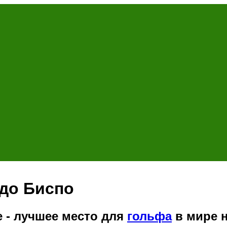
до Биспо
 - лучшее место для
гольфа
в мире н