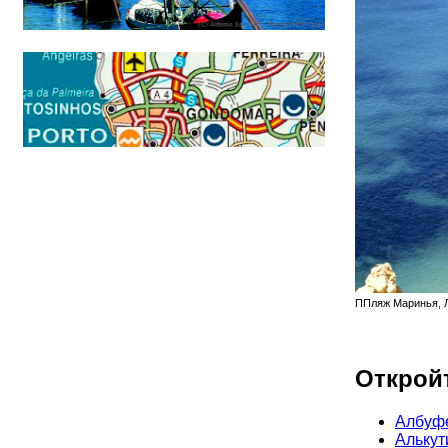
ППляж Маринья, Л
Откройт
Албуф
Алькут