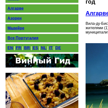
год
Алгарве
Алгарв
Азорен
Вила-ду-Бис
жителями (1
Мадейре
муниципалит
Все Португалия
EN
|
FR
|
BR
|
ES
|
NL
|
IT
|
DE