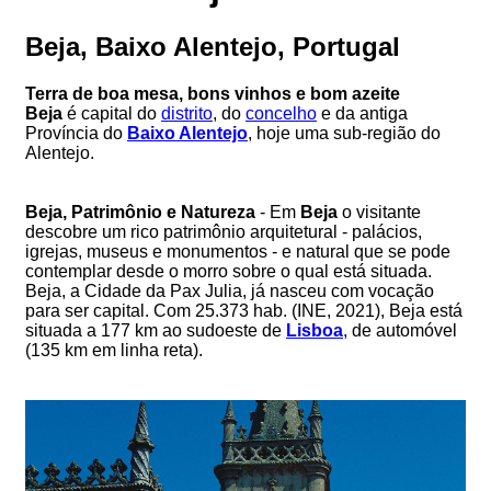
Beja, Baixo Alentejo, Portugal
Terra de boa mesa, bons vinhos e bom azeite
Beja
é capital do
distrito
, do
concelho
e da antiga
Província do
Baixo Alentejo
, hoje uma sub-região do
Alentejo.
Beja, Patrimônio e Natureza
- Em
Beja
o visitante
descobre um rico patrimônio arquitetural - palácios,
igrejas, museus e monumentos - e natural que se pode
contemplar desde o morro sobre o qual está situada.
Beja, a Cidade da Pax Julia, já nasceu com vocação
para ser capital. Com 25.373 hab. (INE, 2021), Beja está
situada a 177 km ao sudoeste de
Lisboa
, de automóvel
(135 km em linha reta).