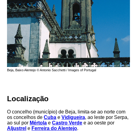
Beja, Baixo Alentejo © Antonio Sacchetti / Images of Portugal
Localização
O concelho (município) de Beja, limita-se ao norte com
os concelhos de
Cuba
e
Vidigueira
, ao leste por Serpa,
ao sul por
Mértola
e
Castro Verde
e ao oeste por
Aljustrel
e
Ferreira do Alentejo
.