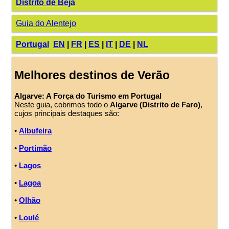
Distrito de Beja
Guia do Alentejo
Portugal
EN
|
FR
|
ES
|
IT
|
DE
|
NL
Melhores destinos de Verão
Algarve: A Força do Turismo em Portugal
Neste guia, cobrimos todo o
Algarve (Distrito de Faro)
,
cujos principais destaques são:
•
Albufeira
•
Portimão
•
Lagos
•
Lagoa
•
Olhão
•
Loulé