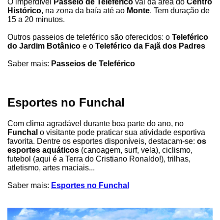
O imperdível
Passeio de Teleférico
vai da área do
Centro
Histórico
, na zona da baía até ao
Monte
. Tem duração de
15 a 20 minutos.
Outros passeios de teleférico são oferecidos: o
Teleférico
do Jardim Botânico
e o
Teleférico da Fajã dos Padres
Saber mais:
Passeios de Teleférico
Esportes no Funchal
Com clima agradável durante boa parte do ano, no
Funchal
o visitante pode praticar sua atividade esportiva
favorita. Dentre os esportes disponíveis, destacam-se:
os
esportes aquáticos
(canoagem, surf, vela), ciclismo,
futebol (aqui é a Terra do Cristiano Ronaldo!), trilhas,
atletismo, artes maciais...
Saber mais:
Esportes no Funchal