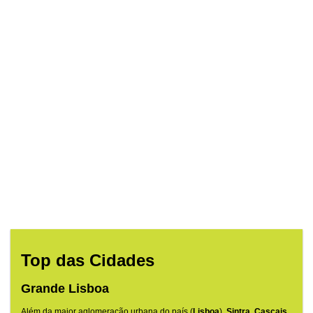
Top das Cidades
Grande Lisboa
Além da maior aglomeração urbana do país (
Lisboa
),
Sintra, Cascais,