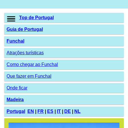
Top de Portugal
Guia de Portugal
Funchal
Atrações turísticas
Como chegar ao Funchal
Que fazer em Funchal
Onde ficar
Madeira
Portugal
EN
|
FR
|
ES
|
IT
|
DE
|
NL