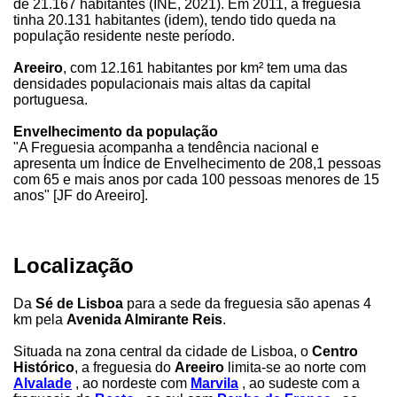
de 21.167 habitantes (INE, 2021). Em 2011, a freguesia
tinha 20.131 habitantes (idem), tendo tido queda na
população residente neste período.
Areeiro
, com 12.161 habitantes por km² tem uma das
densidades populacionais mais altas da capital
portuguesa.
Envelhecimento da população
"A Freguesia acompanha a tendência nacional e
apresenta um Índice de Envelhecimento de 208,1 pessoas
com 65 e mais anos por cada 100 pessoas menores de 15
anos" [JF do Areeiro].
Localização
Da
Sé de Lisboa
para a sede da freguesia são apenas 4
km pela
Avenida Almirante Reis
.
Situada na zona central da cidade de Lisboa, o
Centro
Histórico
, a freguesia do
Areeiro
limita-se ao norte com
Alvalade
, ao nordeste com
Marvila
, ao sudeste com a