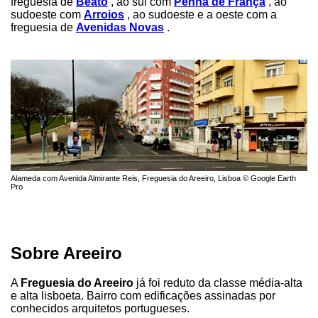
freguesia de
Beato
, ao sul com
Penha de França
, ao
sudoeste com
Arroios
, ao sudoeste e a oeste com a
freguesia de
Avenidas Novas
.
Alameda com Avenida Almirante Reis, Freguesia do Areeiro, Lisboa © Google Earth
Pro
Sobre Areeiro
A
Freguesia do Areeiro
já foi reduto da classe média-alta
e alta lisboeta. Bairro com edificações assinadas por
conhecidos arquitetos portugueses.