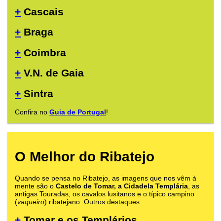
+
Cascais
+
Braga
+
Coimbra
+
V.N. de Gaia
+
Sintra
Confira no
Guia de Portugal
!
O Melhor do Ribatejo
Quando se pensa no Ribatejo, as imagens que nos vêm à
mente são o
Castelo de Tomar, a Cidadela Templária
, as
antigas Touradas, os cavalos lusitanos e o típico campino
(
vaqueiro
) ribatejano. Outros destaques:
+
Tomar e os Templários