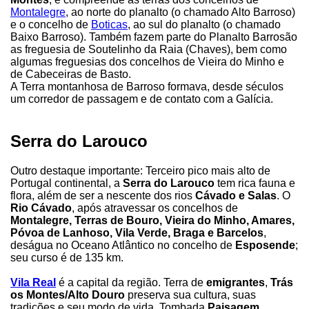
Montalegre
, ao norte do planalto (o chamado Alto Barroso)
e o concelho de
Boticas
, ao sul do planalto (o chamado
Baixo Barroso). Também fazem parte do Planalto Barrosão
as freguesia de Soutelinho da Raia (Chaves), bem como
algumas freguesias dos concelhos de Vieira do Minho e
de Cabeceiras de Basto.
A Terra montanhosa de Barroso formava, desde séculos
um corredor de passagem e de contato com a Galícia.
Serra do Larouco
Outro destaque importante: Terceiro pico mais alto de
Portugal continental, a
Serra do Larouco
tem rica fauna e
flora, além de ser a nescente dos rios
Cávado e Salas
. O
Rio Cávado
, após atravessar os concelhos de
Montalegre, Terras de Bouro, Vieira do Minho, Amares,
Póvoa de Lanhoso, Vila Verde, Braga e Barcelos
,
deságua no Oceano Atlântico no concelho de
Esposende
;
seu curso é de 135 km.
Vila Real
é a capital da região. Terra de
emigrantes
,
Trás
os Montes/Alto Douro
preserva sua cultura, suas
tradições e seu modo de vida. Tombada
Paisagem