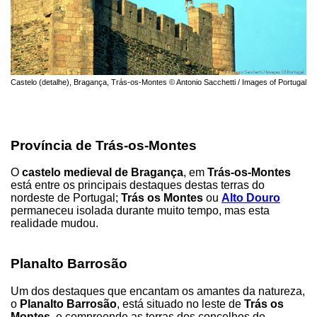
Castelo (detalhe), Bragança, Trás-os-Montes © Antonio Sacchetti / Images of Portugal
Província de Trás-os-Montes
O
castelo medieval de Bragança
, em
Trás-os-Montes
está entre os principais destaques destas terras do
nordeste de Portugal;
Trás os Montes
ou
Alto Douro
permaneceu isolada durante muito tempo, mas esta
realidade mudou.
Planalto Barrosão
Um dos destaques que encantam os amantes da natureza,
o
Planalto Barrosão
, está situado no leste de
Trás os
Montes
, e compreende as terras dos concelhos de