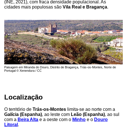
(INE, 2021), com fraca densidade populacional. As
cidades mais populosas são
Vila Real e Bragança
.
Paisagem em Miranda do Douro, Distrito de Bragança, Trás-os-Montes, Norte de
Portugal © Xenendura / CC
Localização
O território de
Trás-os-Montes
limita-se ao norte com a
Galícia (Espanha)
, ao leste com
Leão (Espanha)
, ao sul
com a
Beira Alta
e a oeste com o
Minho
e o
Douro
Litoral
.