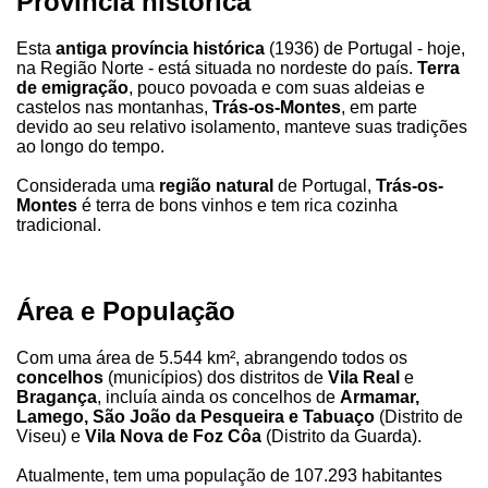
Província histórica
Esta
antiga província histórica
(1936) de Portugal - hoje,
na Região Norte - está situada no nordeste do país.
Terra
de emigração
, pouco povoada e com suas aldeias e
castelos nas montanhas,
Trás-os-Montes
, em parte
devido ao seu relativo isolamento, manteve suas tradições
ao longo do tempo.
Considerada uma
região natural
de Portugal,
Trás-os-
Montes
é terra de bons vinhos e tem rica cozinha
tradicional.
Área e População
Com uma área de 5.544 km², abrangendo todos os
concelhos
(municípios) dos distritos de
Vila Real
e
Bragança
, incluía ainda os concelhos de
Armamar,
Lamego, São João da Pesqueira e Tabuaço
(Distrito de
Viseu) e
Vila Nova de Foz Côa
(Distrito da Guarda).
Atualmente, tem uma população de 107.293 habitantes