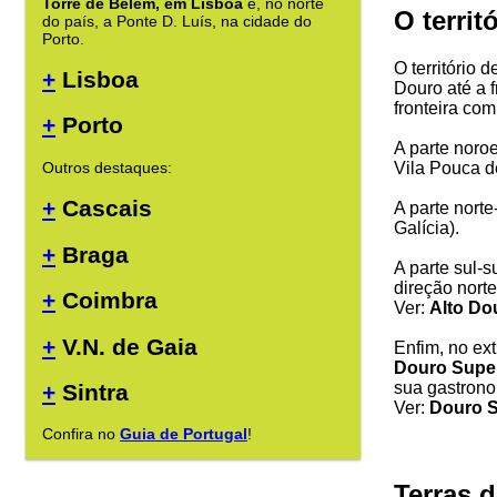
Torre de Belém, em Lisboa
e, no norte
O territ
do país, a Ponte D. Luís, na cidade do
Porto.
O território 
+
Lisboa
Douro até a f
fronteira com
+
Porto
A parte noro
Vila Pouca d
Outros destaques:
+
Cascais
A parte nort
Galícia).
+
Braga
A parte sul-
direção norte
+
Coimbra
Ver:
Alto Do
+
V.N. de Gaia
Enfim, no ex
Douro Super
sua gastrono
+
Sintra
Ver:
Douro S
Confira no
Guia de Portugal
!
Terras 