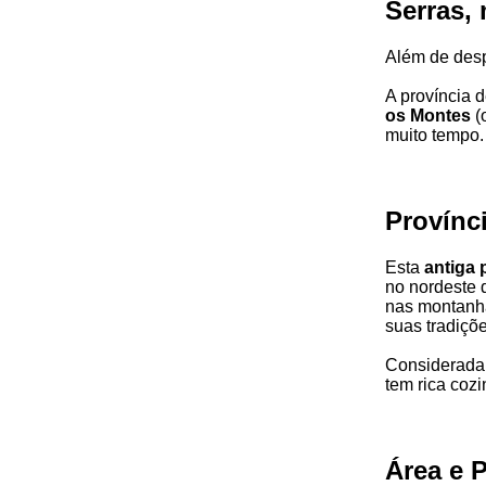
Serras, 
Além de des
A província 
os Montes
(
muito tempo.
Provínci
Esta
antiga 
no nordeste 
nas montanh
suas tradiçõ
Considerad
tem rica cozi
Área e 