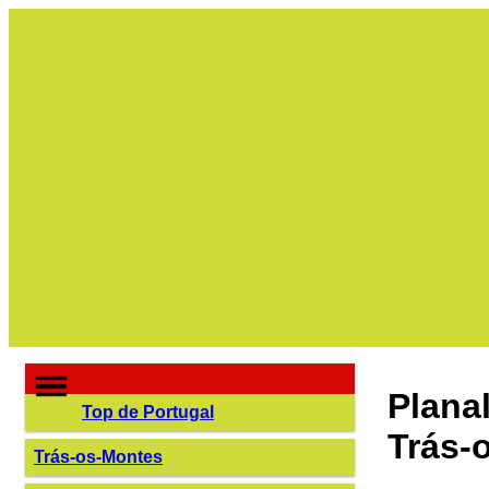
Plana
Top de Portugal
Trás-
Trás-os-Montes