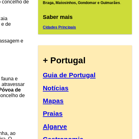
 o concelho de
Braga, Matosinhos, Gondomar e Guimarães
.
Saber mais
Raia
e de
Cidades Principais
passagem e
+ Portugal
Guia de Portugal
 fauna e
s atravessar
Notícias
 Póvoa de
concelho de
Mapas
Praias
Algarve
anha, ao
ira. O