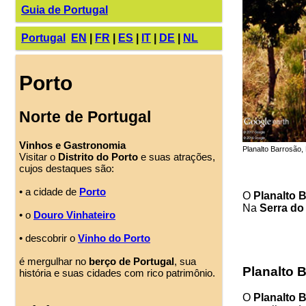
Guia de Portugal
Portugal
EN
|
FR
|
ES
|
IT
|
DE
|
NL
Porto
Norte de Portugal
Vinhos e Gastronomia
Planalto Barrosão
Visitar o
Distrito do Porto
e suas atrações,
cujos destaques são:
• a cidade de
Porto
O
Planalto 
Na
Serra do
• o
Douro Vinhateiro
• descobrir o
Vinho do Porto
é mergulhar no
berço de Portugal
, sua
Planalto 
história e suas cidades com rico patrimônio.
O
Planalto 