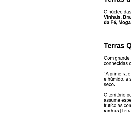
O núcleo da
Vinhais, Bra
da Fé, Moga
Terras Q
Com grande d
conhecidas 
"A primeira é
e húmido, a 
seco.
O território 
assume espec
frutícolas c
vinhos
[Terr