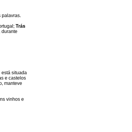
palavras.
ortugal;
Trás
 durante
 está situada
s e castelos
to, manteve
ons vinhos e