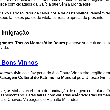
ece com cidadãos da Galícia que vêm a Montalegre.
 Baixo Barroso, terra de carvalhos e de castanheiros, também te
seus famosos pratos de vitela barrosã e apreciado presunto.
e Imigração
grantes
,
Trás os Montes/Alto Douro
preserva sua cultura, sua
vida.
e Bons Vinhos
u
terroir
vitivinícola faz parte do Alto Douro Vinhateiro, região d
Paisagem Cultural do Patrimônio Mundial
pela Unesco (vinh
ste, as vinhas recebem a denominação de origem controlada Tr
Transmontano. Estas terras com variadas esécificidades forma
intas: Chaves, Valpaços e o Planalto Mirandês.