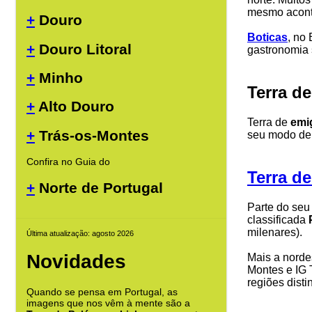
mesmo acont
+
Douro
Boticas
, no
+
Douro Litoral
gastronomia 
+
Minho
Terra d
+
Alto Douro
Terra de
emi
+
Trás-os-Montes
seu modo de 
Confira no Guia do
Terra d
+
Norte de Portugal
Parte do se
classificada
milenares).
Última atualização: agosto 2026
Novidades
Mais a norde
Montes e IG 
regiões dist
Quando se pensa em Portugal, as
imagens que nos vêm à mente são a