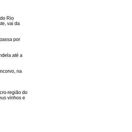
 do Rio
te, vai da
 passa por
ndela até a
ncorvo, na
cro-região do
seus vinhos e