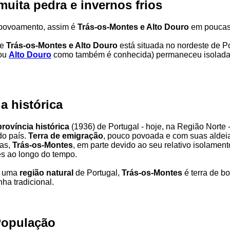
muita pedra e invernos frios
povoamento, assim é
Trás-os-Montes e Alto Douro
em poucas 
de
Trás-os-Montes e Alto Douro
está situada no nordeste de P
ou
Alto Douro
como também é conhecida) permaneceu isolada
a histórica
província histórica
(1936) de Portugal - hoje, na Região Norte -
do país.
Terra de emigração
, pouco povoada e com suas aldeia
as,
Trás-os-Montes
, em parte devido ao seu relativo isolamen
es ao longo do tempo.
a uma
região natural
de Portugal,
Trás-os-Montes
é terra de b
nha tradicional.
População