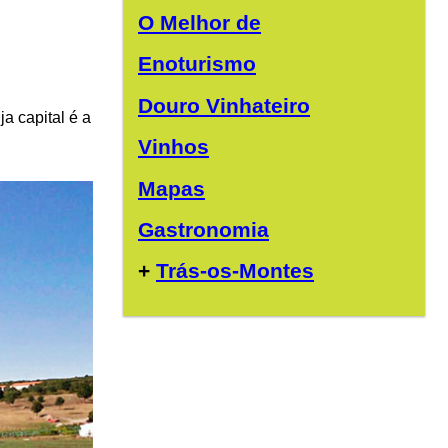
O Melhor de
Enoturismo
Douro Vinhateiro
uja capital é a
Vinhos
Mapas
Gastronomia
+
Trás-os-Montes