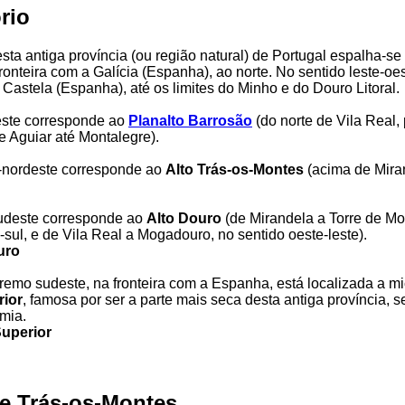
ório
desta antiga província (ou região natural) de Portugal espalha-se
ronteira com a Galícia (Espanha), ao norte. No sentido leste-oes
 Castela (Espanha), até os limites do Minho e do Douro Litoral.
este corresponde ao
Planalto Barrosão
(do norte de Vila Real,
e Aguiar até Montalegre).
e-nordeste corresponde ao
Alto Trás-os-Montes
(acima de Mira
sudeste corresponde ao
Alto Douro
(de Mirandela a Torre de Mo
-sul, e de Vila Real a Mogadouro, no sentido oeste-leste).
uro
tremo sudeste, na fronteira com a Espanha, está localizada a mi
ior
, famosa por ser a parte mais seca desta antiga província, 
mia.
uperior
de Trás-os-Montes