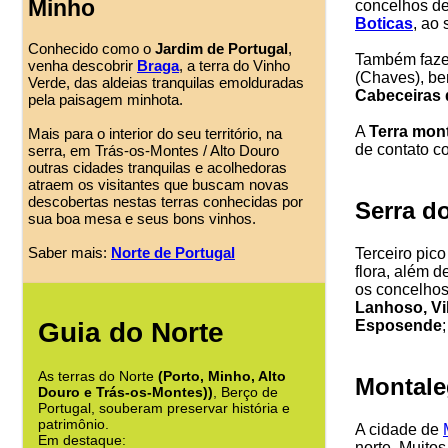
Minho
concelhos d
Boticas
, ao
Conhecido como o
Jardim de Portugal
,
Também faze
venha descobrir
Braga
, a terra do Vinho
(Chaves), b
Verde, das aldeias tranquilas emolduradas
Cabeceiras 
pela paisagem minhota.
A
Terra mon
Mais para o interior do seu território, na
de contato 
serra, em Trás-os-Montes / Alto Douro
outras cidades tranquilas e acolhedoras
atraem os visitantes que buscam novas
descobertas nestas terras conhecidas por
Serra d
sua boa mesa e seus bons vinhos.
Saber mais:
Norte de Portugal
Terceiro pico
flora, além d
os concelho
Lanhoso, Vi
Guia do Norte
Esposende
As terras do Norte
(Porto, Minho, Alto
Montale
Douro e Trás-os-Montes))
, Berço de
Portugal, souberam preservar história e
patrimônio.
A cidade de
Em destaque:
norte. Muitos