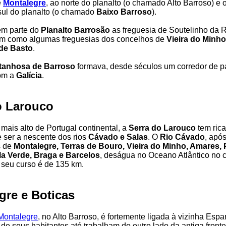
e
Montalegre
, ao norte do planalto (o chamado Alto Barroso) e
 sul do planalto (o chamado
Baixo Barroso
).
m parte do
Planalto Barrosão
as freguesia de Soutelinho da 
em como algumas freguesias dos concelhos de
Vieira do Minho
de Basto
.
tanhosa de Barroso
formava, desde séculos um corredor de 
com a
Galícia
.
o Larouco
 mais alto de Portugal continental, a
Serra do Larouco
tem rica
e ser a nescente dos rios
Cávado e Salas
. O
Rio Cávado
, apó
s de
Montalegre, Terras de Bouro, Vieira do Minho, Amares,
la Verde, Braga e Barcelos
, deságua no Oceano Atlântico no 
; seu curso é de 135 km.
gre e Boticas
Montalegre
, no Alto Barroso, é fortemente ligada à vizinha Esp
 de seus habitantes até trabalham do outro lado da antiga fronte