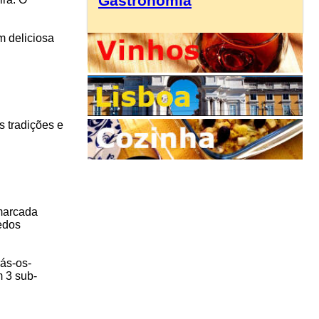
Gastronomia
m deliciosa
s tradições e
emarcada
edos
ás-os-
m 3 sub-