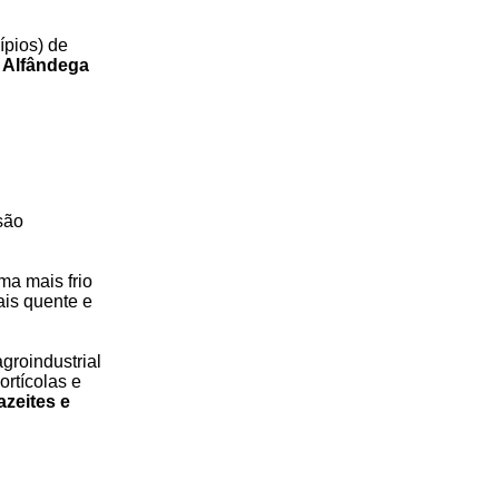
ípios) de
, Alfândega
são
ma mais frio
ais quente e
agroindustrial
rtícolas e
zeites e