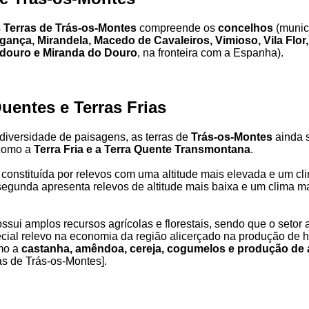
s
Terras de Trás-os-Montes
compreende os
concelhos
(munic
gança, Mirandela, Macedo de Cavaleiros, Vimioso, Vila Flor
douro e Miranda do Douro
, na fronteira com a Espanha).
uentes e Terras Frias
iversidade de paisagens, as terras de
Trás-os-Montes
ainda 
como a
Terra Fria e a Terra Quente Transmontana
.
 constituída por relevos com uma altitude mais elevada e um cli
segunda apresenta relevos de altitude mais baixa e um clima m
possui amplos recursos agrícolas e florestais, sendo que o setor 
ial relevo na economia da região alicerçado na produção de ho
omo a
castanha, amêndoa, cereja, cogumelos e produção de a
as de Trás-os-Montes].