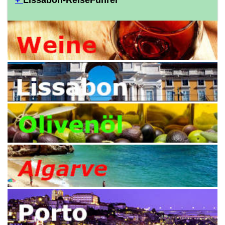
+
Lissabon-ReiseFührer