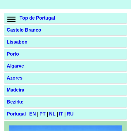
Top de Portugal
Castelo Branco
Lissabon
Porto
Algarve
Azores
Madeira
Bezirke
Portugal
EN
|
PT
|
NL
|
IT
|
RU