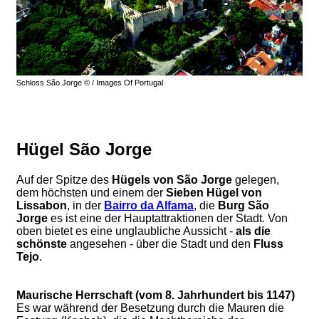
Schloss São Jorge © / Images Of Portugal
Hügel São Jorge
Auf der Spitze des
Hügels von São Jorge
gelegen,
dem höchsten und einem der
Sieben Hügel von
Lissabon
, in der
Bairro da Alfama
, die
Burg São
Jorge
es ist eine der Hauptattraktionen der Stadt. Von
oben bietet es eine unglaubliche Aussicht -
als die
schönste
angesehen - über die Stadt und den
Fluss
Tejo
.
Maurische Herrschaft (vom 8. Jahrhundert bis 1147)
Es war während der Besetzung durch die Mauren die