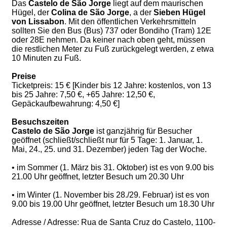
Das
Castelo de São Jorge
liegt auf dem maurischen
Hügel, der
Colina de São Jorge
, a der
Sieben Hügel
von Lissabon
. Mit den öffentlichen Verkehrsmitteln
sollten Sie den Bus (Bus) 737 oder Bondiho (Tram) 12E
oder 28E nehmen. Da keiner nach oben geht, müssen
die restlichen Meter zu Fuß zurückgelegt werden, z etwa
10 Minuten zu Fuß.
Preise
Ticketpreis: 15 € [Kinder bis 12 Jahre: kostenlos, von 13
bis 25 Jahre: 7,50 €, +65 Jahre: 12,50 €,
Gepäckaufbewahrung: 4,50 €]
Besuchszeiten
Castelo de São Jorge
ist ganzjährig für Besucher
geöffnet (schließt/schließt nur für 5 Tage: 1. Januar, 1.
Mai, 24., 25. und 31. Dezember) jeden Tag der Woche.
• im Sommer (1. März bis 31. Oktober) ist es von 9.00 bis
21.00 Uhr geöffnet, letzter Besuch um 20.30 Uhr
• im Winter (1. November bis 28./29. Februar) ist es von
9.00 bis 19.00 Uhr geöffnet, letzter Besuch um 18.30 Uhr
Adresse / Adresse: Rua de Santa Cruz do Castelo, 1100-