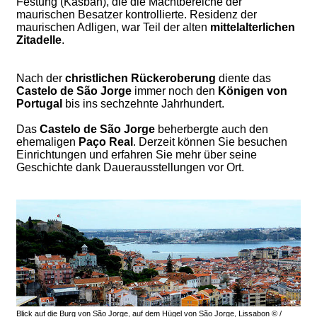
Festung (Kasbah), die die Machtbereiche der
maurischen Besatzer kontrollierte. Residenz der
maurischen Adligen, war Teil der alten
mittelalterlichen
Zitadelle
.
Nach der
christlichen Rückeroberung
diente das
Castelo de São Jorge
immer noch den
Königen von
Portugal
bis ins sechzehnte Jahrhundert.
Das
Castelo de São Jorge
beherbergte auch den
ehemaligen
Paço Real
. Derzeit können Sie besuchen
Einrichtungen und erfahren Sie mehr über seine
Geschichte dank Dauerausstellungen vor Ort.
Blick auf die Burg von São Jorge, auf dem Hügel von São Jorge, Lissabon © /