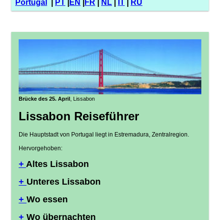
Portugal
|
PT
|
EN
|
FR
|
NL
|
IT
|
RU
Brücke des 25. April
, Lissabon
Lissabon Reiseführer
Die Hauptstadt von Portugal liegt in Estremadura, Zentralregion.
Hervorgehoben:
+
Altes Lissabon
+
Unteres Lissabon
+
Wo essen
+
Wo übernachten