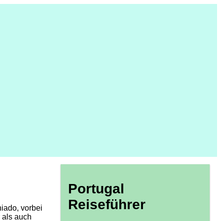
Portugal
Reiseführer
iado, vorbei
 als auch