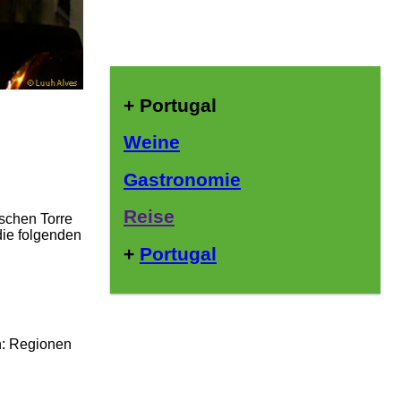
+ Portugal
Weine
Gastronomie
Reise
ischen Torre
ie folgenden
+
Portugal
n: Regionen