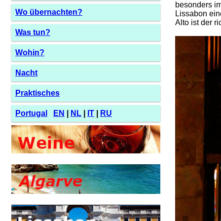
besonders im
Wo übernachten?
Lissabon ein
Alto ist der 
Was tun?
Wohin?
Nacht
Praktisches
Portugal
EN
|
NL
|
IT
|
RU