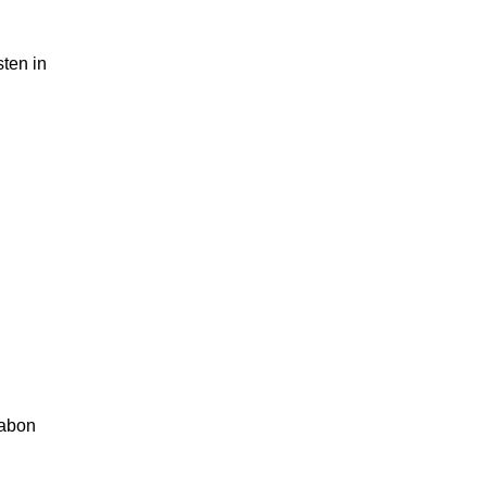
sten in
sabon