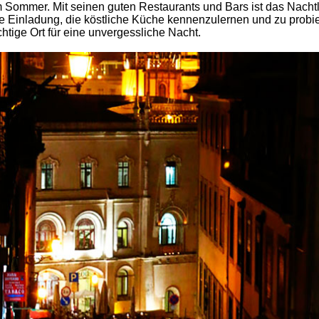
 Sommer. Mit seinen guten Restaurants und Bars ist das Nacht
e Einladung, die köstliche Küche kennenzulernen und zu probie
richtige Ort für eine unvergessliche Nacht.