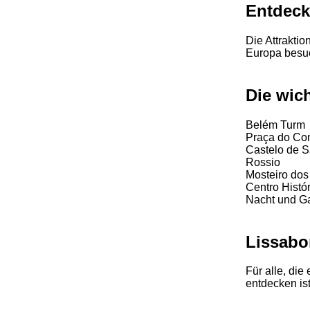
Entdeck
Die Attraktio
Europa besuc
Die wic
Belém Turm
Praça do Co
Castelo de S
Rossio
Mosteiro dos
Centro Histó
Nacht und G
Lissabo
Für alle, di
entdecken is