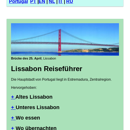
Portugal
PT
|
EN
|
NL
|
IT
|
RU
Brücke des 25. April
, Lissabon
Lissabon Reiseführer
Die Hauptstadt von Portugal liegt in Estremadura, Zentralregion.
Hervorgehoben:
+
Altes Lissabon
+
Unteres Lissabon
+
Wo essen
+
Wo übernachten