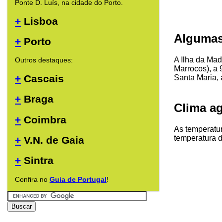
Ponte D. Luís, na cidade do Porto.
+
Lisboa
Algumas
+
Porto
A Ilha da Mad
Outros destaques:
Marrocos), a 
+
Cascais
Santa Maria, 
+
Braga
Clima a
+
Coimbra
As temperatur
temperatura d
+
V.N. de Gaia
+
Sintra
Confira no
Guia de Portugal
!