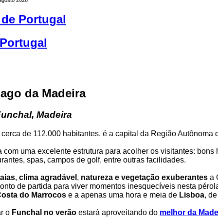
 de Portugal
Portugal
lago da Madeira
Funchal, Madeira
 cerca de 112.000 habitantes, é a capital da Região Autônoma
 com uma excelente estrutura para acolher os visitantes: bons h
urantes, spas, campos de golf, entre outras facilidades.
aias
,
clima agradável
,
natureza e vegetação exuberantes
a 
onto de partida para viver momentos inesquecíveis nesta pérola
osta do Marrocos
e a apenas uma hora e meia de
Lisboa
, de
ar o
Funchal no verão
estará aproveitando do
melhor da Made