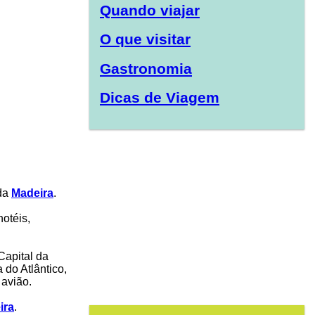
Quando viajar
O que visitar
Gastronomia
Dicas de Viagem
 da
Madeira
.
otéis,
Capital da
 do Atlântico,
 avião.
ira
.