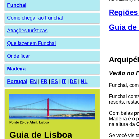
Funchal
Regiões
Como chegar ao Funchal
Guia de 
Atrações turísticas
Que fazer em Funchal
Onde ficar
Arquipé
Madeira
Verão no 
Portugal
EN
|
FR
|
ES
|
IT
|
DE
|
NL
Funchal, com
Funchal conta
resorts, resta
Com belas
pr
Madeira é o p
Ponte 25 de Abril
, Lisboa
na altura da
C
Guia de Lisboa
Se você visit