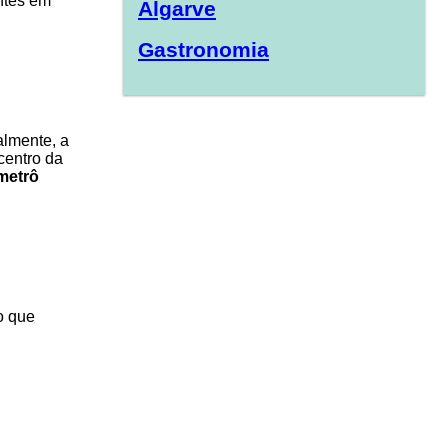
entes em
Algarve
Gastronomia
almente, a
centro da
metrô
o que