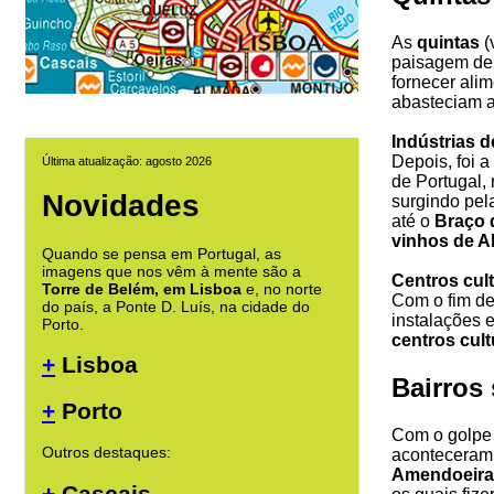
As
quintas
(
paisagem d
fornecer ali
abasteciam a
Indústrias d
Depois, foi 
Última atualização: agosto 2026
de Portugal,
Novidades
surgindo pel
até o
Braço d
vinhos de A
Quando se pensa em Portugal, as
imagens que nos vêm à mente são a
Centros cult
Torre de Belém, em Lisboa
e, no norte
Com o fim de
do país, a Ponte D. Luís, na cidade do
instalações 
Porto.
centros cult
+
Lisboa
Bairros
+
Porto
Com o golpe
Outros destaques:
aconteceram 
Amendoeira
+
Cascais