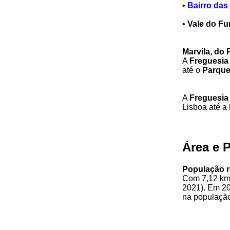
•
Bairro das
•
Vale do F
Marvila, do
A
Freguesia 
até o
Parque
A
Freguesia 
Lisboa até a
Área e 
População r
Com 7,12 km
2021). Em 201
na população