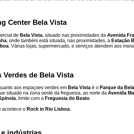
g Center Bela Vista
ercial de
Bela Vista
, situado nas proximidades da
Avenida Fr
nha
, onde também está situada, nas proximidades, a
Estação B
sboa
. Várias lojas, supermercado, e serviços atendem aos mor
 Verdes de Bela Vista
quanto aos espaçoes verdes em
Bela Vista
é o
Parque da Bela
ue situado na zona oeste da freguesia, ao norte da
Avenida Ma
Spínola
, limite com a
Freguesia do Beato
.
e acontece o
Rock in Rio Lisboa
.
e indústrias