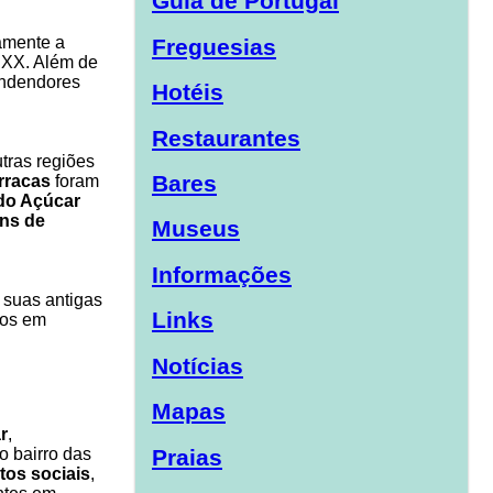
Guia de Portugal
amente a
Freguesias
 XX. Além de
endendores
Hotéis
Restaurantes
tras regiões
Bares
rracas
foram
do Açúcar
ns de
Museus
Informações
 suas antigas
Links
dos em
Notícias
Mapas
r
,
Praias
o bairro das
tos sociais
,