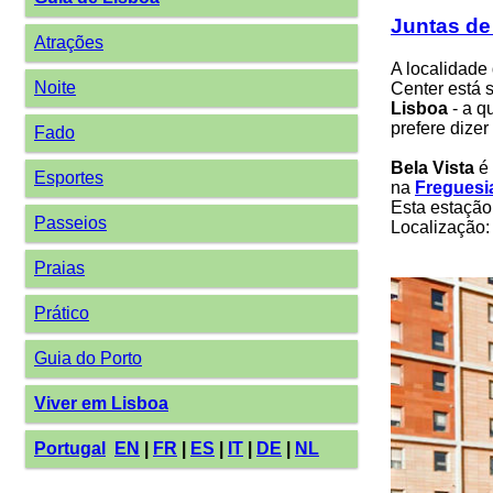
Juntas de
Atrações
A localidade
Noite
Center está 
Lisboa
- a q
prefere dizer
Fado
Bela Vista
é 
Esportes
na
Freguesia
Esta estação
Passeios
Localização:
Praias
Prático
Guia do Porto
Viver em Lisboa
Portugal
EN
|
FR
|
ES
|
IT
|
DE
|
NL