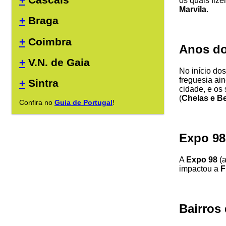
os quais fiz
Marvila
.
+
Braga
+
Coimbra
Anos do
+
V.N. de Gaia
No início do
freguesia ai
+
Sintra
cidade, e os
(
Chelas e Be
Confira no
Guia de Portugal
!
Expo 98
A
Expo 98
(
impactou a
F
Bairros 