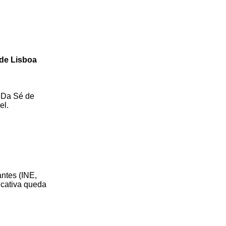
 de Lisboa
. Da Sé de
el.
ntes (INE,
ficativa queda