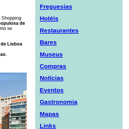
Freguesias
Hotéis
m Shopping
populosa de
omo se
Restaurantes
Bares
 de Lisboa
Museus
ras
.
Compras
Notícias
Eventos
Gastronomia
Mapas
Links