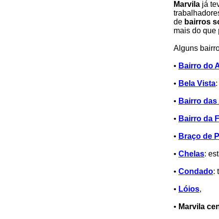
Marvila
já te
trabalhadore
de
bairros s
mais do que 
Alguns bairr
•
Bairro do 
•
Bela Vista
•
Bairro da
•
Bairro da 
•
Braço de P
•
Chelas
: es
•
Condado
:
•
Lóios
,
•
Marvila ce