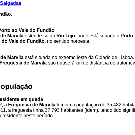
 Salgadas
,
undão
.
 Porto ao Vale do Fundão
de Marvila
estende-se do
Rio Tejo
, onde está situado o
Porto
 do Vale do Fundão
, no sentido noroeste.
de Marvila
está situada no extremo leste da Cidade de Lisboa
Freguesia de Marvila
são quase 7 km de distância de automóv
População
esidente em queda
², a
Freguesia de Marvila
tem uma população de 35.482 habita
1, a freguesia tinha 37.793 habitantes (idem), tendo tido signi
 residente neste período.