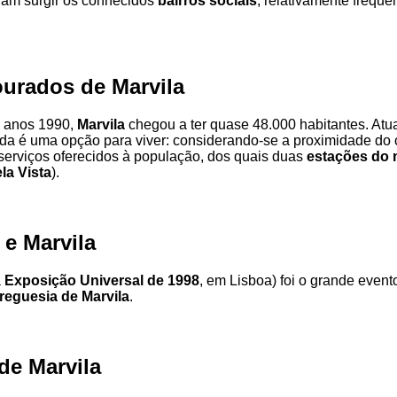
eram surgir os conhecidos
bairros sociais
, relativamente frequ
urados de Marvila
s anos 1990,
Marvila
chegou a ter quase 48.000 habitantes. Atu
nda é uma opção para viver: considerando-se a proximidade do 
 serviços oferecidos à população, dos quais duas
estações do 
la Vista
).
 e Marvila
a
Exposição Universal de 1998
, em Lisboa) foi o grande event
reguesia de Marvila
.
de Marvila