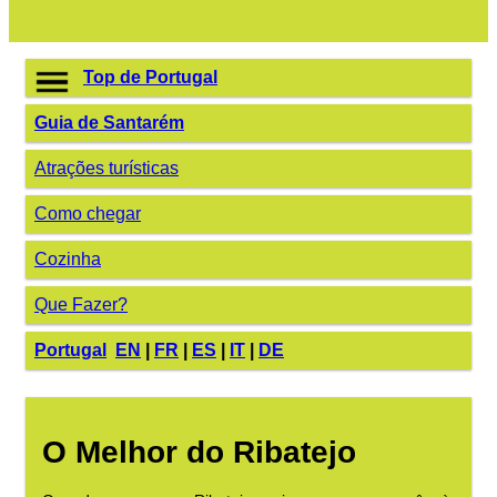
Top de Portugal
Guia de Santarém
Atrações turísticas
Como chegar
Cozinha
Que Fazer?
Portugal
EN
|
FR
|
ES
|
IT
|
DE
O Melhor do Ribatejo