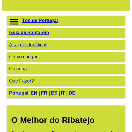
Top de Portugal
Guia de Santarém
Atrações turísticas
Como chegar
Cozinha
Que Fazer?
Portugal
EN
|
FR
|
ES
|
IT
|
DE
O Melhor do Ribatejo