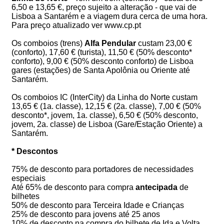
6,50 e 13,65 €, preço sujeito a alteração - que vai de
Lisboa a Santarém e a viagem dura cerca de uma hora.
Para preço atualizado ver www.cp.pt
Os comboios (trens)
Alfa Pendular
custam 23,00 €
(conforto), 17,60 € (turista), 11,50 € (50% desconto*
conforto), 9,00 € (50% desconto conforto) de Lisboa
gares (estações) de Santa Apolônia ou Oriente até
Santarém.
Os comboios IC (InterCity) da Linha do Norte custam
13,65 € (1a. classe), 12,15 € (2a. classe), 7,00 € (50%
desconto*, jovem, 1a. classe), 6,50 € (50% desconto,
jovem, 2a. classe) de Lisboa (Gare/Estação Oriente) a
Santarém.
* Descontos
75% de desconto para portadores de necessidades
especiais
Até 65% de desconto para compra
antecipada
de
bilhetes
50% de desconto para Terceira Idade e Crianças
25% de desconto para jovens até 25 anos
10% de desconto na compra do bilhete de Ida e Volta