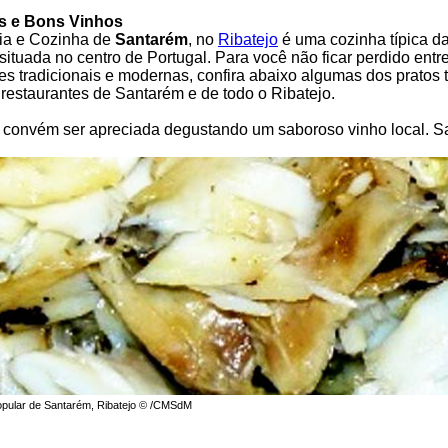
s e Bons Vinhos
ia e Cozinha de
Santarém
, no
Ribatejo
é uma cozinha típica d
situada no centro de Portugal. Para você não ficar perdido entr
es tradicionais e modernas, confira abaixo algumas dos pratos t
 restaurantes de Santarém e de todo o Ribatejo.
 convém ser apreciada degustando um saboroso vinho local. S
opular de Santarém, Ribatejo © /CMSdM