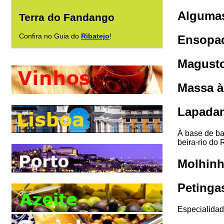
Algumas
Terra do Fandango
Confira no Guia do
Ribatejo
!
Ensopad
Magusto
Massa à
Lapada
À base de ba
beira-rio do 
Molhinh
Petinga
Especialidad