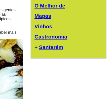
O Melhor de
as gentes
e as
Mapas
ípicos
Vinhos
aber mais:
Gastronomia
+
Santarém