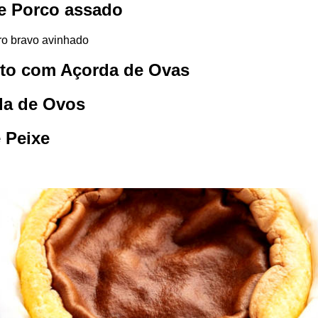
de Porco assado
ro bravo avinhado
rito com Açorda de Ovas
da de Ovos
 Peixe