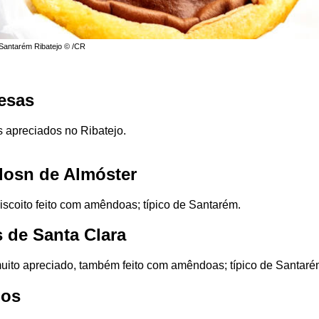
 Santarém Ribatejo © /CR
esas
 apreciados no Ribatejo.
dosn de Almóster
iscoito feito com amêndoas; típico de Santarém.
s de Santa Clara
uito apreciado, também feito com amêndoas; típico de Santaré
hos