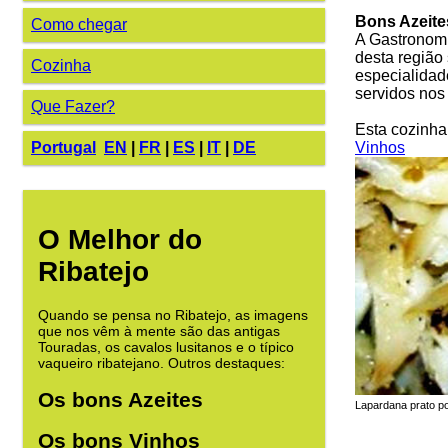
Bons Azeite
Como chegar
A Gastronom
desta região 
Cozinha
especialidad
servidos nos
Que Fazer?
Esta cozinha
Vinhos
Portugal
EN
|
FR
|
ES
|
IT
|
DE
O Melhor do
Ribatejo
Quando se pensa no Ribatejo, as imagens
que nos vêm à mente são das antigas
Touradas, os cavalos lusitanos e o típico
vaqueiro ribatejano. Outros destaques:
Os bons Azeites
Lapardana prato p
Os bons Vinhos