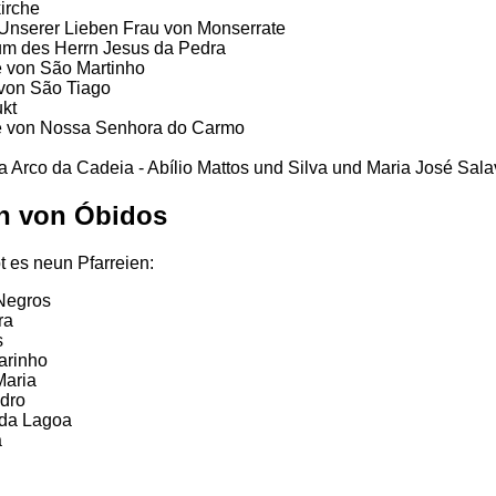
irche
 Unserer Lieben Frau von Monserrate
um des Herrn Jesus da Pedra
e von São Martinho
 von São Tiago
kt
e von Nossa Senhora do Carmo
 Arco da Cadeia - Abílio Mattos und Silva und Maria José Sala
en von Óbidos
t es neun Pfarreien:
Negros
ra
s
arinho
Maria
dro
 da Lagoa
a