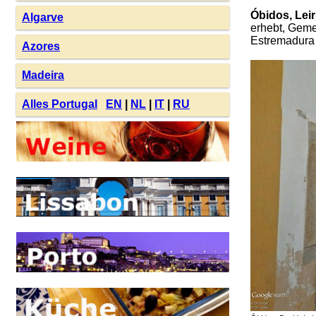
Óbidos, Leir
Algarve
erhebt, Geme
Estremadura g
Azores
Madeira
Alles Portugal
EN
|
NL
|
IT
|
RU