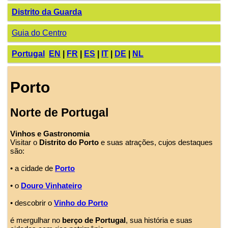
Distrito da Guarda
Guia do Centro
Portugal
EN
|
FR
|
ES
|
IT
|
DE
|
NL
Porto
Norte de Portugal
Vinhos e Gastronomia
Visitar o
Distrito do Porto
e suas atrações, cujos destaques
são:
• a cidade de
Porto
• o
Douro Vinhateiro
• descobrir o
Vinho do Porto
é mergulhar no
berço de Portugal
, sua história e suas